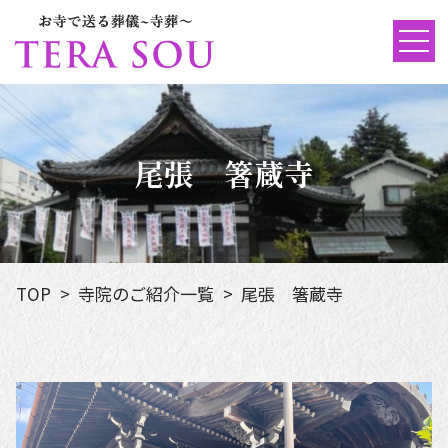
尾張 箸蔵寺
TOP
寺院のご紹介一覧
尾張 箸蔵寺