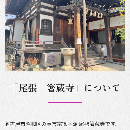
「尾張 箸蔵寺」について
名古屋市昭和区の真言宗御室派 尾張箸蔵寺です。