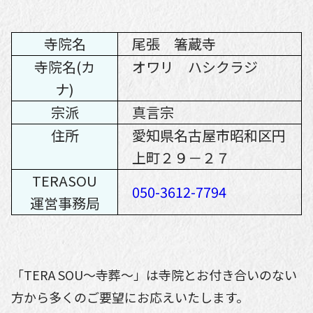
寺院名
尾張 箸蔵寺
寺院名(カ
オワリ ハシクラジ
ナ)
宗派
真言宗
住所
愛知県名古屋市昭和区円
上町２９－２７
TERASOU
050-3612-7794
運営事務局
「TERA SOU〜寺葬〜」は寺院とお付き合いのない
方から多くのご要望にお応えいたします。